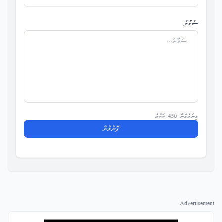
ސުވާލު
ގިނަވެގެން 450 އަކުރެ
ފޮނުވުން
Advertisement