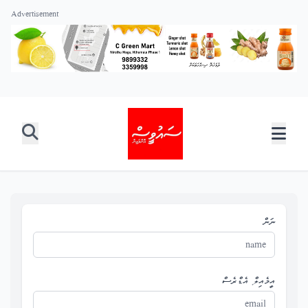
Advertisement
ނަން
އީމެއިލް އެޑްރެސް