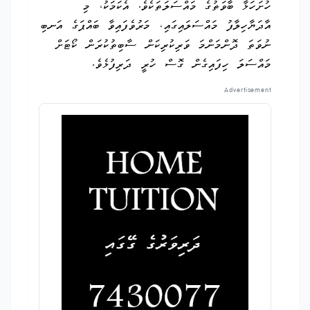
ހުށަހަޅާ ބާވަތުގެ މައްސަލަތަކެވެ. އެކަމަކު، މި
އާދަޔާހިލާފު މައްސަލައިގައި، މަރުވެފައިވާ ބައްޕަގެ އަނބި
ނުވަތަ ދޮންމަންމަ ވަރިކުރިކަން ސާބިތުކުރަން ކޯޓަށް
މައްސަލަ ހިފައިގެން ގޮސް ހުރީ ދަރިފުޅެވެ.
Advertisement