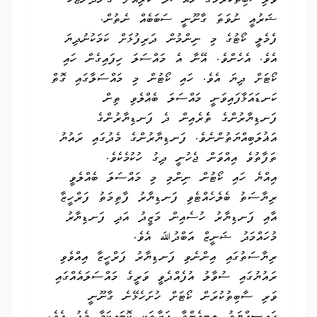
ވަރިސާބިތުކުރުމުގެ މައްސަލަ ކުރިއަށް ގެންދަންޖެހޭ
ޝަރުއީ ނުވަތަ ގާނޫނީ ސަބަބެއް ނެތުން.
ފެމެލީ ކޯޓުގެ މި ނިންމުން ދަރިފުޅަށް ކަމަކުނުދިޔަ
އެވެ. އެހެންވެ، އޭނާ އެ މައްސަލަ ހިފައިގެން ހައި
ކޯޓަށް ދިޔަ އެވެ. ހައި ކޯޓުން މި މައްސަލާގައި ގޮތް
ކަނޑައަޅާފައިވަނީ މައްސަލަ ބެއްލެވި ތިން
ފަނޑިޔާރުންގެ ތެެރެއިން ދެ ފަނޑިޔާރުންގެ
އަޣުލަބިއްޔަތުންނެވެ. ފަނޑިޔާރުންގެ މެދުގައި ރައުޔު
ތަފާތުވެ އިއްވަން ޖެހުނީ ދިގު ހުކުމެކެވެ.
އިއްޔެ ހައި ކޯޓުން ނިންމި މި މައްސަލަ ބެއްލެވީ
ރިޔާސަތު ބެލެހެއްޓެވި ފަނޑިޔާރު ފާތިމަތު ފަރްހީޒާ
އާއި ފަނޑިޔާރު ހުސެއިން މަޒީދު އަދި ފަނޑިޔާރު
މުހައްމަދު ޝަނީޒް އަބްދުﷲ އެވެ.
ރިޔާސަތުގައި އިންނެވި ފަނޑިޔާރު ފަރްހީޒާ އިއްވެވި
ރައުޔުގައި ސުވާލު އުފެއްދެވީ ވަރީގެ މައްސަލައެއްގައި
ވަރި ސާބިތުކުރަން ކޯޓަށް ހުށަހެޅޭނެ ގާނޫނީ