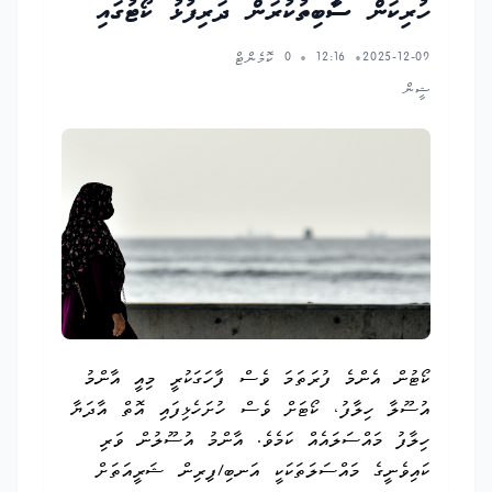
ހުރިކަން ސާބިތުކުރަން ދަރިފުޅު ކޯޓުގައި
2025-12-09
12:16
0 ކޮމެންޓް
•
•
ޝީން
ކޯޓުން އެންމެ ފުރަތަމަ ވެސް ފާހަގަކުރީ މިއީ އާންމު
އުސޫލާ ހިލާފު، ކޯޓަށް ވެސް ހުށަހެޅިފައި އޮތް އާދަޔާ
ހިލާފު މައްސަލައެއް ކަމެވެ. އާންމު އުސޫލުން ވަރި
ކައިވެނީގެ މައްސަލަތަކަކީ އަނބި/ފިރިން ޝަރީއަތަށް