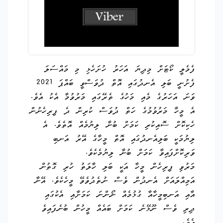
ފެމެލީ ކޯޓަށް މިދިޔަ އަހަރު ހުށަހެޅި މި މައްސަލަ
ފެށުނީ ބަލި އެނދުގައި އޮތް ދުވަސްވީ ބައްޕަ 2021
ވަނަ އަހަރުގެ މެއި މަހުގެ ތެރޭގައި މަރުވުމާ އެކު އެވެ.
އެ މީހާ މަރުވުމުގެ ހަތް ދުވަސް ކުރިން ދެ ފިރިހެނުން
ހެކިކޮށް ސޮއިކުރި ކަމަށް ބުނާ ލިޔުމެއް އޮތެވެ. އެ
ލިޔުމަކީ ބަލިއެނދުގައި އޮތް މީހާގެ އޭރު އަނބި
ވަރިކޮށްފައިވާ ކަމަށް ބުނާ ލިޔުމެކެވެ.
މަރުވި ފިރިހެން މީހާ އަކީ ބަލި ހާލަތު ހުރި ގޮތުން
އަމިއްލައަށް އެނދުން ވެސް ނުތެދުވެވޭ މީހެކެވެ. އޭނާ
އާއި އަނބިމީހާއާ ގުޅުމެއް ނޯންނަ ކަމަށާއި އެކުގައި
ދިރި ވެސް ނޫޅޭނެ ކަމަށް ބައެއް މީހުން ބުނެފައިވެ