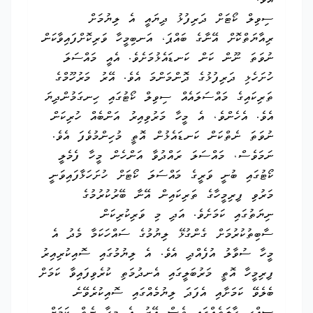
އެވެ.
ސިވިލް ކޯޓަށް ދަރިފުޅު ދިޔައީ އެ ލިޔުމަށް
ރިއާޔަތްކޮށް އޭނާގެ ބައްޕަ، އަނބިމީހާ ވަރިކޮށްފައިވާކަން
ނުވަތަ ނޫން ކަން ކަނޑައެޅުމަށެވެ. އެއީ މައްސަލަ
ހުށަހެޅި ދަރިފުޅުގެ ދޮންމަންމަ އެވެ. އޭރު މަރުހޫމްގެ
ތަރިކައިގެ މައްސަލައެއް ސިވިލް ކޯޓުގައި ހިނގަމުންދިޔަ
އެވެ. އެހެންވެ، އެ މީހާ މަރުވިއިރު އަންބެއް ހުރިކަން
ނުވަތަ ނެތްކަން ކަނޑައެޅުން އޮތީ މުހިންމުވެފަ އެވެ.
ނަމަވެސް، މައްސަލަ ރައްދުވާ އަންހެން މީހާ ފެމެލީ
ކޯޓުގައި ބުނީ ވަރީގެ މައްސަލަ ކޯޓަށް ހުށަހަޅާފައިވަނީ
މަރުވި ފިރިމީހާގެ ތަރިކައިން އޭނާ ބޭރުކުރުމުގެ
ނިޔަތުގައި ކަމަށެވެ. އަދި މި ވަރިކުރިކަން
ސާބިތުކުރުމަށް ގެންގުޅޭ ލިޔުމުގެ ސައްހަކަމާ މެދު އެ
މީހާ ސުވާލު އުފެއްދި އެވެ. އެ ލިޔުމުގައި ސޮއިކުރިއިރު
ފިރިމީހާ އޮތީ މަރުބަލީގައި އެނދުމަތި ކުރެވިފައިވާ ކަމަށް
ބެލެވޭ ކަމަށާއި އެފަދަ ލިޔުމެއްގައި ސޮއިކުރެވޭނެ