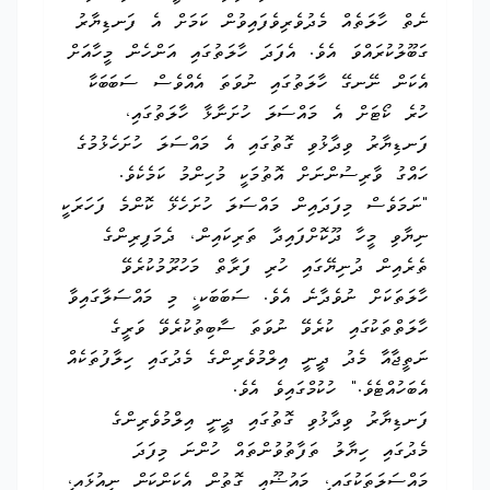
ނެތް ހާލަތެއް މެދުވެރިވެފައިވުން ކަމަށް އެ ފަނޑިޔާރު
ގަބޫލުކުރައްވަ އެވެ. އެފަދަ ހާލަތުގައި އަންހެން މީހާއަށް
އެކަން ނޭނގޭ ހާލަތުގައި ނުވަތަ އެއްވެސް ސަބަބަކާ
ހުރެ ކޯޓަށް އެ މައްސަލަ ހުށަނާޅާ ހާލަތުގައި،
ފަނޑިޔާރު ވިދާޅުވި ގޮތުގައި އެ މައްސަލަ ހުށަހެޅުމުގެ
ހައްގު ވާރިސުންނަށް އޮތުމަކީ މުހިންމު ކަމެކެވެ.
"ނަމަވެސް މިފަދައިން މައްސަލަ ހުށަހެޅޭ ކޮންމެ ފަހަރަކީ
ނިޔާވި މީހާ ދޫކޮށްފައިދާ ތަރިކައިން، ދެމަފިރިންގެ
ތެރެއިން ދުނިޔޭގައި ހުރި ފަރާތް މަހުރޫމުކުރެވޭ
ހާލަތަކަށް ނުވެދާނެ އެވެ. ސަބަބަކ،ީ މި މައްސަލާގައިވާ
ހާލަތްތަކުގައި ކުރެވޭ ނުވަތަ ސާބިތުކުރެވޭ ވަރީގެ
ނަތީޖާއާ މެދު ދީނީ އިލްމުވެރިންގެ މެދުގައި ހިލާފުތަކެއް
އެބަހުއްޓެވެ." ހުކުމްގައިވެ އެވެ.
ފަނޑިޔާރު ވިދާޅުވި ގޮތުގައި ދީނީ އިލްމުވެރިންގެ
މެދުގައި ހިޔާލު ތަފާތުވުންތައް ހުންނަ މިފަދަ
މައްސަލަތަކުގައ،ި މައުޟޫއީ ގޮތުން އެކަންކަން ނިއުޅައ،ި