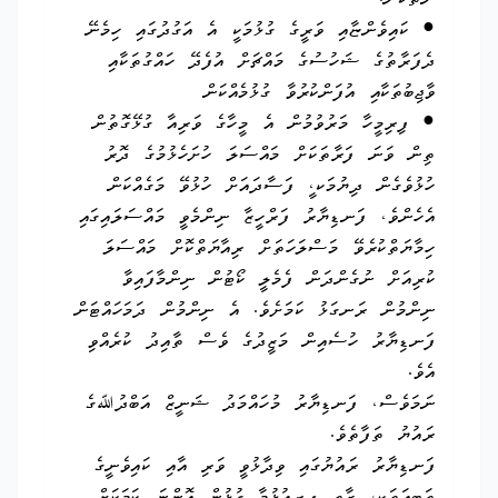
ނެތްކަން.
● ކައިވެންޏާއި ވަރީގެ ގުޅުމަކީ އެ އަގުދުގައި ހިމެނޭ
ދެފަރާތުގެ ޝަހުސުގެ މައްޗަށް އުފެދޭ ހައްގުތަކާއި
ވާޖިބުތަކާއި އުފަންކުރުވާ ގުޅުމެއްކަން
● ފިރިމީހާ މަރުވުމުން އެ މީހާގެ ވަރިއާ ގުޅޭގޮތުން
ތިން ވަނަ ފަރާތަކަށް މައްސަލަ ހުށަހެޅުމުގެ ދޮރު
ހުޅުވެގެން ދިޔުމަކ،ީ ފަސާދައަށް ހުޅުވޭ މަގެއްކަން
އެހެންވެ، ފަނޑިޔާރު ފަރްހީޒާ ނިންމެވީ މައްސަލައިގައި
ހިމާޔަތްކުރެވޭ މަސްލަހަތަށް ރިއާޔަތްކޮށް މައްސަލަ
ކުރިއަށް ނުގެންދަން ފެމެލީ ކޯޓުން ނިންމާފައިވާ
ނިންމުން ރަނގަޅު ކަމަށެވެ. އެ ނިންމުން ދަމަހައްޓަން
ފަނޑިޔާރު ހުސެއިން މަޒީދުގެ ވެސް ތާއިދު ކުރެއްވި
އެވެ.
ނަމަވެސް، ފަނޑިޔާރު މުހައްމަދު ޝަނީޒް އަބްދުﷲގެ
ރައުޔު ތަފާތެވެ.
ފަނޑިޔާރު ރައުޔުގައި ވިދާޅުވީ ވަރި އާއި ކައިވެނީގެ