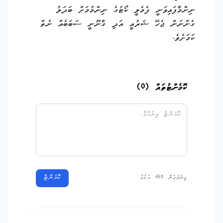
ނިންމާފައިވަނީ ފެމެލީ ކޯޓުގެ ނިންމުމަށް ބަދަލު
ގެންނަން ޖެހޭ ޝަރުއީ އަދި ގާނޫނީ ސަބަބެއް ނެތް
ކަމަށެވެ.
ކޮމެންޓުތައް (
0
)
ކޮމެންޓް
ގިނަވެގެން 450 އަކުރު