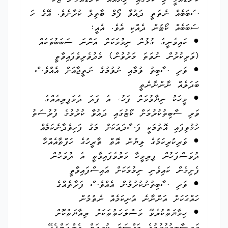
ކަނޑައެޅީ މި ކަމުގައި ނިޔާއެއް ކަނޑައަޅަން ޖެހޭ
ސަބަބެއް ނެތަތީ ދައުވާ ފޯމް ބާތިލް ކުރާށެވެ. އޭގެ ހަ
ސަބަބެއް ކޯޓުން ދެއްކި އެވެ. އެއީ؛
● ކައިވެނީގެ ގުޅުން ނިމުމަކަށް އަންނަ ސަބަބުތަކެއް
(ވަރިކުރުން ނުވަތަ މަރުވުން) މެދުވެރިވެފައިވާތީ
● ވަރި ސާބިތު ވުމާއި ނުވުމުގެ ނަތީޖާއަށް އެއްވެސް
ބަދަލެއް ނާންނާނެތީ
● މީހަކު ނިޔާވުމަށް ފަހު، އެ ފަދަ ދެމަފިރިއެއްގެ
ވަރި ސާބިތުކުރުމަށް ކޯޓުގައި ދައުވާ ކުރުމުގެ ފުރުސަތު
ހުޅުވިފައި އޮތުމަކީ ފަސާދައަކަށް މަގު ފަހިވެދާނެކަމެއް
● ވަރިކުރިކަމުގެ ލިޔުން އޮތް ތާރީހުގެ ހަފްތާއެއްހާ
ދުވަސްފަހުން ފިރިމީހާ މަރުވެފައިވާތީ އެ ދުވަހުން
ފެށިގެން ކައިވެނި ނިމުމަކަށް އައިސްފައިވާތީ
● ވަރި ސާބިތުނުކުރުމުން އެއްވެސް ފަރާތެއްގެ
ހައްގަކަށް އަންނާނެ އުނިކަމެއް ނެތުމުން
● ހިމާޔަތްކުރެވޭ މަސްލަހަތުތަކަށް ރިއާޔަތްކޮށް