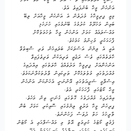
ސިއްހީ ހާލަތެއްގައި ވެސް އޭރު އެ މީހާ ނެތް ކަމަށް
އަންހެން މީހާ ބުނެފައިވެ އެވެ.
މިއީ ފިރިމީހާގެ މުދަލުން އެ އަންހެން މީހާއަށް ލިބޭ
ބައިން މަހުރޫމް ކުރުމުގެ ބޭނުމުގައި ހުށަހެޅި
މައްސަލައެއް ކަމަށް އަންހެން މީހާ ތުހުމަތުކޮށް
ފާހަގަކުރީ މުހިންމު ކަމެކެވެ.
އެއީ އެ ލިޔުން އަސްލަކަށް ބަލައިގެން ވަރި ސާބިތުވާ
ހާލަތެއްގައި ވެސް ރަޖުއީ ވަރިއަކުން ވަރިވެފައިވާ
އަންހެނާއަށް ފިރިމީހާ މަރުވެއްޖެ ހާލަތުގައި އިއްދައިގެ
މުއްދަތުގައި މުތުލަގުކޮށް ތަރިކައިން ވާރުތަކުރާނެކަމެވެ.
އިސްލާމީ ޝަރީއަތުގައި އޮންނަނީ އެހެންކަން އަންހެން
މީހާ ކޯޓުގައި ފާހަގަކުރި އެވެ.
އިއްދައިގެ މުއްދަތުގެ ގޮތުގައި ގުނަނީ ތިން މަހެވެ.
ފިރިހެން މީހާ މަރުވީ ލިޔުމުގައި ސޮއިކުރި ކަމަށް ބުނާ
ތާރީހުގެ ހަތް ދުވަސް ފަހުންނެވެ.
ފެމެލީ ކޯޓުގެ ކުރިމަތީ އޮތް މި މައްސަލާގައި އެ ކޯޓުން