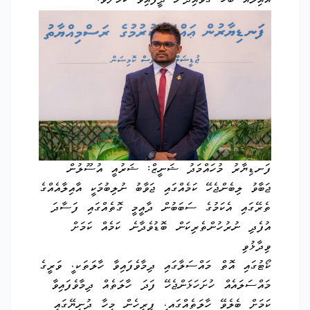
އާއިލާއާ ބެހޭ ގަވައިދުން ދީފައިވާ ކަމަށެވެ.
ފަނޑިޔާރު މުހައްމަދު ޝަނީޒް: ޝަރުއީ އުސޫލުން
ޖަބާވު ލިބެންޖެހޭ ކަމެއްގައި ޖަވާބު ނުލިބުމަކީ އާއިލާއެއްގެ
ތެރޭގައި އެކަމުގެ ސަބަބުން ދާއީމީ ގޮތެއްގައި ފަސާދަ
އުފެދި ނުރުހުންތެރިކަން ބޮޑުވެދާނެ ކަމެއް ކަމަށް
ވިދާޅުވި
ކޯޓުގައި އޮތް މައްސަލާގައި ދިމާވެފައިވާ ހާލަތަކ،ީ ވަރީގެ
މައްސަލައެއް ހުށަހަޅަންޖެހޭ ފަދަ ހާލަތެއް ދިމާވެފައިވާ
ކަމަށް ބެލެވޭ ހާލަތެއްގައ،ި ފިރިހެން މީހާ ދުނިޔޭގައި