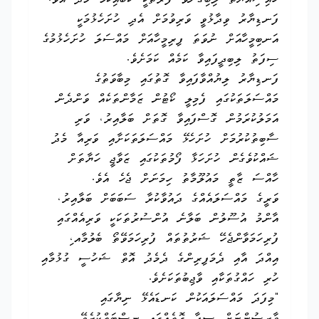
ހައިސިއްޔަތު ލިބިގެންވާ ފަރާތަކީ ކޮބައިކަމާ މެދު އެވެ.
ފަނޑިޔާރު ވިދާޅުވީ ވަރިވުމަށް އެދި ހުށަހެޅުމަކީ
އަނބިމީހާއަށް ނުވަތަ ފިރިމީހާއަށް މައްސަލަ ހުށަހެޅުމުގެ
ސިފަތު ލިބިދީފައިވާ ކަމެއް ކަމަށެވެ.
ފަނޑިޔާރު ލިޔުއްވާފައިވާ ގޮތުގައި މިބާވަތުގެ
މައްސަލަތަކުގައި ފެމިލީ ކޯޓުން ޒަމާންތަކެއް ވަންދެން
އަމަލުކުރަމުން ގޮސްފައިވާ ގޮތަށް ބަލާއިރު، ވަރި
ސާބިތުކުރުމަށް ހުށަހެޅޭ މައްސަލަތަކަށާއި ވަރިއާ މެދު
ޝައްކުވެގެން ހުށަހަޅާ ފޯމުތަކުގައި ޒަވާޖީ ހަޔާތަށް
ހާއްސަ ޒާތީ މައުލޫމާތު ހިމަނަށް ޖެހެ އެވެ.
ވަރީގެ މައްސަލައެއްގެ ދައުވާކުރާ ސަބަބަށް ބަލާއިރު،
އާންމު އުސޫލުން ބަލާނެ އުންސުރުތަކަކީ ވަރިއެއްގައި
ފުރިހަމަވާންޖެހޭ ޝަރުތުތައް ފުރިހަމަވޭތޯ ބެލުމާއ،ި
އިއްދަ އާއި ދެމަފިރިންގެ ދެމެދު އޮތް ޝަހުސީ ގުޅުމާއި
ހުރި ހައްގުތަކާއި ވާޖިބުތަކަށެވެ.
"މިފަދަ މައްސަލައަކުން ކަނޑައެޅޭ ނިޔާގައި