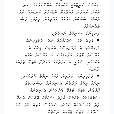
ނިކުންނަ ނަތީޖާއަކީ ކޮބައިކަން ބަޔާންކުރުމެއް ނެތ،ި
އެކަން ނުބެލުން އައުލާކަން ބޮޑުކަމަށް ކަނޑައަޅާ ނަމަ،
އެކަމުގެ ސަބަބުން ހައްގެއް ގެއްލިގެން ދިއުމަކީ ވެސް
ވެދާނެކަމެވެ.
ފަނޑިޔާރު ޝަނީޒްގެ ނަޒަރުގައި:
● ވަރިއާ މެދު ޝައްކުވެއްޖެ ނަމަ، ދެމަފިރިންގެ
ދުނިޔޭގައި އެ ދެމަފިރިންގެ ތެރެއިން މީހަކު އެ
މައްސަލަ ކޯޓަށް ހުށަހެޅުމުން އެ މައްސަލަ ބަލައި
އެކަމުގައި ޝަރުއީ އުސޫލުތަކުގެ މައްޗަށް ކޯޓުން ޖަވާބެއް
ދޭންޖެހޭ
● ދެމަފިރިންގެ ތެރެއިން އެކަކު ނިޔާވާ ހާލަތުގައ،ި
ނިޔާވާ މީހާގެ ފަރާތުން އެކަށީގެންވާ މަސްލަހަތެއް
އޮވެދާނެ ކަމަށް ބެލެވޭ ފަރާތަކުން އެކަށީގެންވާ
ސަބަބުތަކުގެ މައްޗަށް އެފަދަ ޝައްކެއް އޮތްކަން އެނގޭ
ފަދަ މައްސަލައެއް ހުށަހެޅި ނަމަވެސް ވަރިއާ މެދު އޮތް
ސުވާލަށް ކޯޓުން ޖަވާބެއް ދޭންޖެހޭ