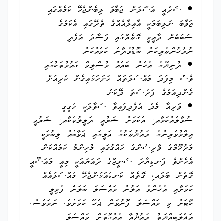
● ޝަރުއީ އުސޫލުން ޖަބާވު ލިބެންޖެހޭ ކަމެއްގައި
ޖަވާބު ނުލިބުމަކީ އާއިލާއެއްގެ ތެރޭގައި އެކަމުގެ
ސަބަބުން ދާއީމީ ގޮތެއްގައި ފަސާދަ އުފެދި
ނުރުހުންތެރިކަން ބޮޑުވެދާނެ ކަމެއްކަން
● ދުނިޔޭގެ އެހެން ބައެއް މުސްލިމް ގައުމުތަކުގައި
ވެސް މިފަދަ މައްސަލަތައް ހުށަހަޅައިގެން ކުރިއަށް
ގެންދިއުމުގެ ފުރުސަތު ދޭކަން
● ވަރިއާ މެދު އުފެދިފައިވާ ސުވާލަކީ ހަގީގީ
ސުވާލެއްކަމާއ،ި އެކަމަށް ޝަރުއީ ދަލީލުތަކާއ،ި ޝަރުއީ
އިލްމުވެރިންގެ ރައުޔުތަކުގެ އަލީގައި ޖަވާބެއް ލިބުމަކީ
މަރުހޫމްގެ ވާރިސުންގެ ހައްގުގައި މުހިންމު ކަމެއްކަން
އެހެންވެ ފަނޑިޔާރު ޝަނީޒްގެ ރައުޔުއަކީ މިއީ މައުޟޫއީ
ގޮތުން ބަލައ،ި ގޮތެއް ކަނޑައަޅަންޖެހޭ މައްސަލައެއް
ކަމަށާއި އެހެންވެ އަލުން މައްސަލަ ބަލަން ފެމިލީ
ކޯޓަށް މި މައްސަލަ ފޮނުވަން ޖެހޭ ކަމަށެވެ. ނަމަވެސް،
އަޣުލަބިއްޔަތު ރައުޔުއާ އެއްގޮތަށް މައްސަލަ