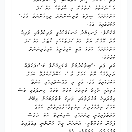
ވާރިސުންނަށް ސީދާ ގޮތެއްގައި ނިސްބަތްކުރެވޭ
މަސްލަހަތެއް ނެތުމުން މި ބާވަތުގެ މައްސަލަ
ހުށަހެޅުމުގެ ސިފަތު ވާރިސުންނަށް ލިބިގެންނުވެ އެވެ،"
ހުކުމްގައިވެ އެވެ.
އެހެންވެ، ފަނޑިޔާރު ކަނޑައެޅުއްވީ ވަރިކުރުމާއި ވަރިއާ
މެދު އޮޅުން އަރާ މައްސަލަތަކުގައި ކޯޓަށް މައްސަލަ
ހުށަހެޅުމުގެ ހައްގު އޮތީ ކައިވެނީގެ ބައިވެރިންނަށް
ކަމަށެވެ.
އަދި ވަރި ސާބިތުކުރުމަށް އެކަށީގެންވާ މަސްލަހަތެއް
ދަރިފުޅުގެ އޮތް ކަމަށް ވެސް ގަބޫލުނުކުރެވޭ ކަމަށް
ހުކުމްގައިވެ އެވެ. އެއީ މި މައްސަލައިގައި ބުނެވޭ
ވަރިއަކީ ރާޖިއު ވަރިއެއް ކަމަށް ބެލެވޭ ހިނދުގައި ވެސް
އިއްދައިގެ މުއްދަތުގައި ތަރިކަ މުތުލަބަގަށް ލިބޭނެ
ކަމަށް އިލްމްވެރިން އިއްތިފާގުވެފައިވުމާއި ބައްޕަ
މަރުވެފައިވަނީ ލިޔުމުގައި ސޮއިކުރިތާ ހަތް ދުވަސް
ފަހުން ކަމަށްވާތީ، އަންހެން މީހާ ހުންނާނީ އިއްދައިގެ