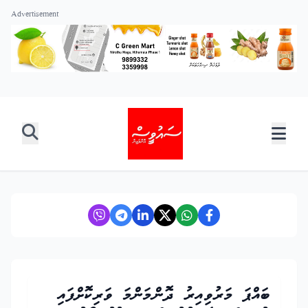
Advertisement
ބައްޕަ މަރުވިއިރު ދޮންމަންމަ ވަރިކޮށްފައި