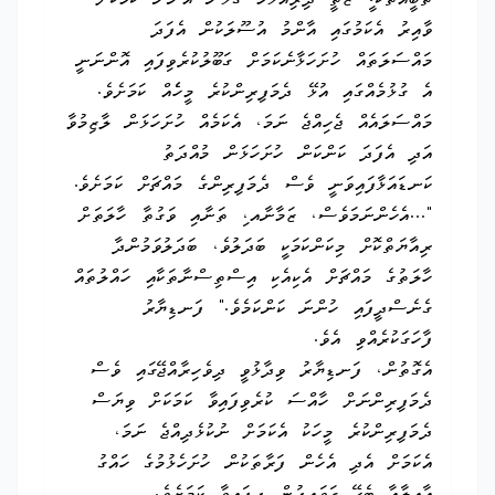
ތަބީއަތަކ،ީ ޒާތީ ދިރިއުޅުމާ ގުޅުން އޮންނަ ކަމަކަށް
ވާއިރު އެކަމުގައި އާންމު އުސޫލަކުން އެފަދަ
މައްސަލަތައް ހުށަހަޅާނެކަމަށް ގަބޫލުކުރެވިފައި އޮންނަނީ
އެ ގުޅުމެއްގައި އުޅޭ ދެމަފިރިންކުރެ މީހެެއް ކަމަށެވެ.
މައްސަލައެއް ޖެހިއްޖެ ނަމަ، އެކަމެއް ހުށަހަޅަން ލާޒިމުވާ
އަދި އެފަދަ ކަންކަން ހުށަހަޅަން މުއްދަތު
ކަނޑައަޅާފައިވަނީ ވެސް ދެމަފިރިންގެ މައްޗަށް ކަމަށެވެ.
"...އެހެންނަމަވެސް، ޒަމާނާއ،ި ތަނާއި ވަގުތާ ހާލަތަށް
ރިއާޔަތްކޮށް މިކަންކަމަކީ ބަދަލުވެ، ބަދަލުވަމުންދާ
ހާލަތުގެ މައްޗަށް އެކިއެކި އިސްތިސްނާތަކާއި ހައްލުތައް
ގެނެސްދީފައި ހުންނަ ކަންކަމެވެ." ފަނޑިޔާރު
ފާހަގަކުރެއްވި އެވެ.
އެގޮތުން، ފަނޑިޔާރު ވިދާޅުވީ ދިވެހިރާއްޖޭގައި ވެސް
ދެމަފިރިންނަށް ހާއްސަ ކުރެވިފައިވާ ކަމަކަށް ވިޔަސް
ދެމަފިރިންކުރެ މީހަކު އެކަމަށް ނުކުޅެދިއްޖެ ނަމަ،
އެކަމަށް އެދި އެހެން ފަރާތަކުން ހުށަހެޅުމުގެ ހައްގު