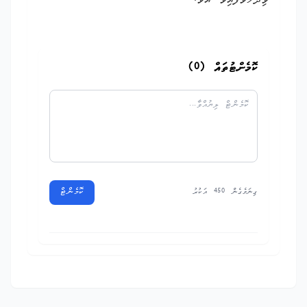
ވިދާޅުވެފައިވެ އެވެ.
ކޮމެންޓުތައް (
0
)
ކޮމެންޓް
ގިނަވެގެން 450 އަކުރު