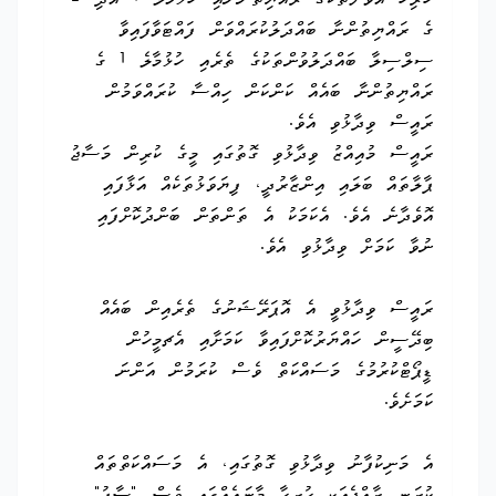
ހުރިހާ އަވަށްތަކުގެ ރައްޔިތުންނާއި ހުޅުމާލެ 1 އަދި 2
ގެ ރައްޔިތުންނާ ބައްދަލުކުރައްވަން ފައްޓަވާފައިވާ
ސިލްސިލާ ބައްދަލުވުންތަކުގެ ތެރެއި ހުޅުމާލެ 1 ގެ
ރައްޔިތުންނާ ބައެއް ކަންކަން ހިއްސާ ކުރައްވަމުން
ރައީސް ވިދާޅުވި އެވެ.
ރައީސް މުއިއްޒު ވިދާޅުވި ގޮތުގައި މީގެ ކުރިން މަސާޖު
ޕާލާތައް ބަލައި އިންޒާރުދީ، ފިޔަވަޅުތަކެއް އަޅާފައި
އޮވެދާނެ އެވެ. އެކަމަކު އެ ތަންތަން ބަންދުކޮށްފައި
ނުވާ ކަމަށް ވިދާޅުވި އެވެ.
ރައީސް ވިދާޅުވީ އެ އޮޕަރޭޝަނުގެ ތެރެއިން ބައެއް
ބިދޭސީން ހައްޔަރުކޮށްފައިވާ ކަމަށާއި އެޗމީހުން
ޑީޕޯޓްކުރުމުގެ މަސައްކަތް ވެސް ކުރަމުން އަންނަ
ކަމަށެވެ.
އެ މަނިކުފާނު ވިދާޅުވި ގޮތުގައި، އެ މަސައްކަތްތައް