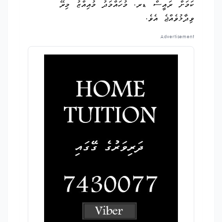
ކަމަށް ރައީސް ޑރ. މުހައްމަދު މުއިއްޒު މިރޭ
ވިދާޅުވެއްޖެ އެވެ.
Advertisement