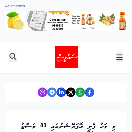
Advertisement
މި މަހު ފެށި އޮޕަރޭޝަނުގައި 83 މަސާޖު