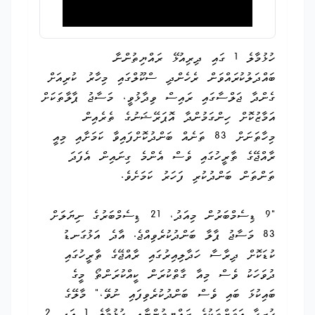
ހުޅުމާލެ 1 ގައި ދިރިއުޅޭ ރައްޔިތުންނާ
ބައްދަލުކުރައްވަން ރެހެންދި ސްކޫލްގައި މިހާރު ކުރިއަށް
ގެންދާ ޖަލްސާގައި ރައިސް ވިދާޅުވީ، މަސާޖު ޕާލާތަކަށް
އަމާޒުކޮށް ހިންގަމުންދާ އޮޕަރޭޝަނުގެ ތެރެއިން
މިހާތަނަށް 83 ތަނެއް ބަންދުކޮށްފައިވާ ކަމަށާއި މިއީ
ރާއްޖޭގެ ތާރީހުގައި ވެސް އެންމެ ގިނައިން އެފަދަ
ތަންތަން ބަންދުކުރި ފަހަރު ކަމަށެވެ.
"9 ޑިސެމްބަރުން މިއަދު، 21 ޑިސެމްބަރުގެ ނިޔަލަށް
83 މަސާޖު ޕާލާ ބަންދުކުރެވިއްޖެ. އާދެ އަޅުގަނޑު
ކުޑަކޮށް ދިރާސާ ހަދާލިއިރުގައި ރާއްޖޭގެ ތާރީހުގައި
ދުވަހަކު ވެސް މިއާ ގާތްކުރަން ކީއްކުރަންތޯ މީގެ
ބައިކުޅަ ބައި ވެސް ބަންދުކުރެވިފައި ނުވޭ،" މާލޭގެ