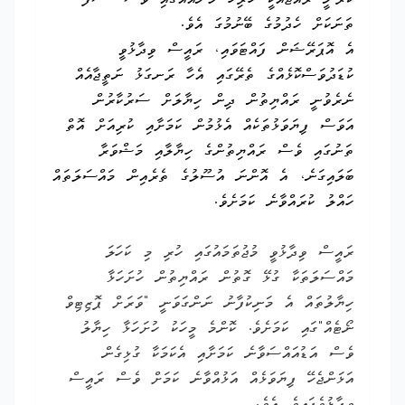
ކުރަނީ ރާއްޖެއަކީ ހުރިހާ މާނައެއްގައި ވެސް "ސާފު"
ތަނަކަށް ހެދުމުގެ ބޭނުމުގަ އެވެ.
އެ އޮޕަރޭޝަން ފައްޓަވައި، ރައީސް ވިދާޅުވީ
ކުޑަދުވަސްކޮޅެއްގެ ތެރޭގައި އެހާ ރަނގަޅު ނަތީޖާއެއް
ނެރެވުނީ ރައްޔިތުން ދިން ހިޔާލަށް ސަރުކާރުން
އަވަސް ފިޔަވަޅުތަކެއް އެޅުމުން ކަމަށާއި ކުރިއަށް އޮތް
ތަނުގައި ވެސް ރައްޔިތުންގެ ހިޔާލާއި މަޝްވަރާ
ބަލައިގަނެ، އެ އޮންނަ އުސޫލުގެ ތެރެއިން މައްސަލަތައް
ހައްލު ކުރައްވާނެ ކަމަށެވެ.
ރައީސް ވިދާޅުވީ މުޖުތަމައުގައި ހުރި މި ކަހަލަ
މައްސަލަތަކާ ގުޅޭ ގޮތުން ރައްޔިތުން ހުށަހަޅާ
ހިޔާލުތައް އެ މަނިކުފާނު ނަންގަވަނީ "ވަރަށް ޕޮޒިޓިވް
ނޯޓެއް"ގައި ކަމަށެވެ. ކޮންމެ މީހަކު ހުށަހަޅާ ހިޔާލު
ވެސް އަޑުއައްސަވާނެ ކަމަށާއި އެކަމަކާ ގުޅިގެން
އަޅަންޖެހޭ ފިޔަވަޅެއް އަޅުއްވާނެ ކަމަށް ވެސް ރައީސް