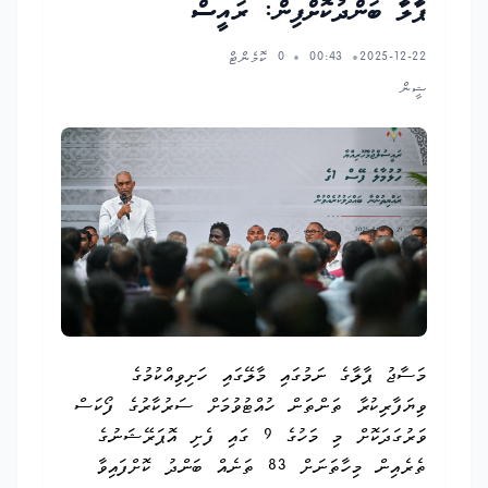
ޕާލާ ބަންދުކޮށްފިން: ރައީސް
2025-12-22
00:43
0 ކޮމެންޓް
•
•
ޝީން
މަސާޖު ޕާލާގެ ނަމުގައި މާލޭގައި ހަށިވިއްކުމުގެ
ވިޔަފާރިކުރާ ތަންތަން ހުއްޓުވުމަށް ސަރުކާރުގެ ފޯކަސް
ވަރުގަދަކޮށް މި މަހުގެ 9 ގައި ފެށި އޮޕަރޭޝަނުގެ
ތެރެއިން މިހާތަނަށް 83 ތަނެއް ބަންދު ކޮށްފައިވާ