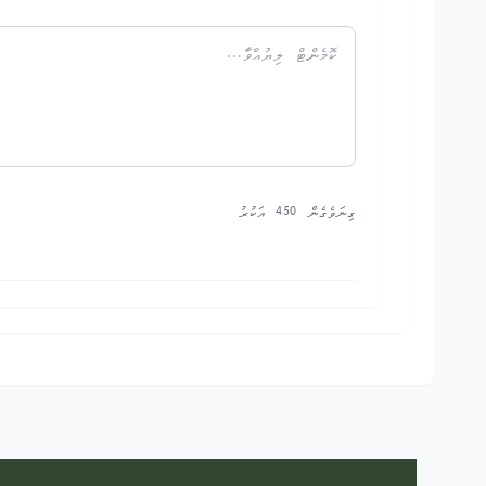
ގިނަވެގެން 450 އަކުރު