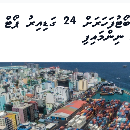
ރާއްޖެއަށް އަންނަ އާގު ބޯޓުފަހަރަށް 24 ގަޑިއިރު ޕޯޓް
 ނިންމައިފި