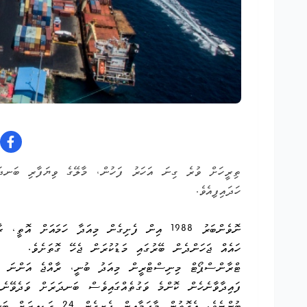
ތިރީހަށް ވުރެ ގިނަ އަހަރު ފަހުން، މާލޭގެ ވިޔަފާރި ބަނދަރ
ހަދައިފިއެވެ.
ހައެއް ޖަހަންދެން ބޭރުގައި މަޑުކުރަން ޖެހޭ ގޮތަށެވެ.
ޓްރާންސްޕޯޓް މިނިސްޓްރީން މިއަދު ބުނީ، ރާއްޖެ އަންނަ އާގ
ފައިދާވާނެހެން ކޮންމެ ވަގުތެއްގައިވެސް ބަނދަރަށް ވަދެވޭނެ 