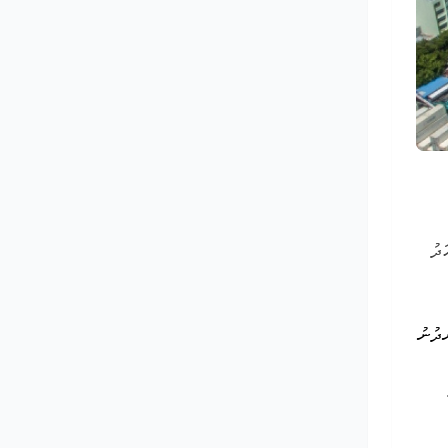
ދު
ަރު ހެނދުނު