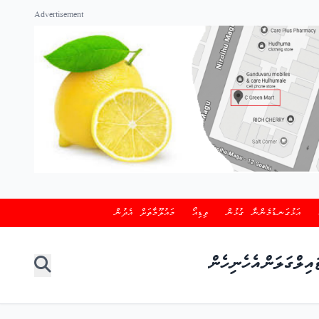
Advertisement
އަޅުގަނޑުމެންނާ ގުޅުން
ވިޑިއޯ
މައުލޫމާތަށް އެދުން
އިލް
ގަލަން
އެހެނިހެން