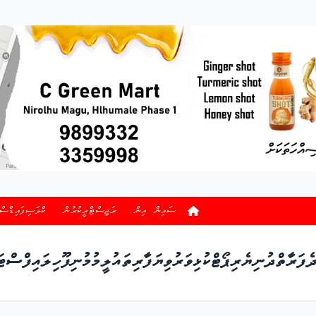
ސައިން އިން
ރަޖިސްޓްރީކުރުން
ކްލަސިފައިޑްސް
ެފަރާތް
ދުނިޔެ
ރިޕޯޓް
ކުޅިވަރު
ވިޔަފާރި
ތައުލީމު
މުނިފޫހި
ލައިފްސްޓަ