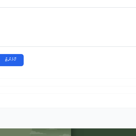
ކޮމެންޓް