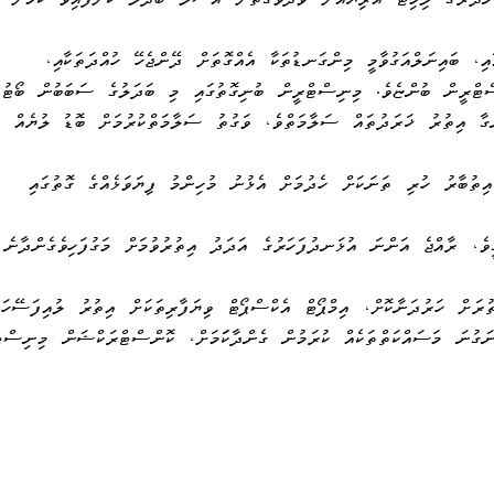
ަމާއިން ފެށިގެން 24 ގަޑިއިރަށް ބަނދަރުގެ ލިމިޓް އޭރިޔާއަށް ވަދެވޭގޮތަށް އުސޫލު ބަދަލު ކޮށްފައިވާ ކަމަށް
އި، ބައިނަލްއަގުވާމީ މިންގަނޑުތަކާ އެއްގޮތަށް ދޭންޖެހޭ ހުއްދަތަކާއި،
ސްޓްރީން ބުންޏެވެ. މިނިސްޓްރީން ބުނިގޮތުގައި މި ބަދަލުގެ ސަބަބުން ބޯޓުފަ
ނގާ އިތުރު ޚަރަދުތައް ސަލާމަތްވެ، ވަގުތު ސަލާމަތްކުރުމަށް ބޮޑު ލުޔެއް
ިތުބާރު ހުރި ތަނަކަށް ހެދުމަށް އެޅުނު މުހިންމު ފިޔަވަޅެއްގެ ގޮތުގައި
ެ، ރާއްޖެ އަންނަ އުޅަނދުފަހަރުގެ އަދަދު އިތުރުވުމަށް މަގުފަހިވެގެންދާނެ
ުރަށް ހަރުދަނާކޮށް، އިމްޕޯޓް އެކްސްޕޯޓް ވިޔަފާރިތަކަށް އިތުރު ލުއިފަސޭހަ
ަގުނަ މަސައްކަތްތަކެއް ކުރަމުން ގެންދާކަަމަށް، ކޮންސްޓްރަކްޝަން މިނިސްޓ