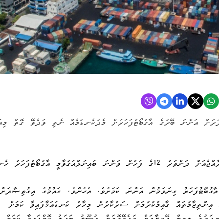
ަށް އަންނަ ބޭރުގެ އާގުބޯޓުފަހަރަށް މެދުކެނޑުމެއް ނެތި ވަދެވޭ ގޮތް މިއަ
ނޮވެންބަރު 1988 އިން ފެށިގެން މިއަދާ ހަމައަށް އޮތީ، ރާއްޖެއަށް ދަންވަރު 12ގެ ފަހުން ވަންނަ ބައިނަލްއަގުވާމީ އާގުބޯޓުފަހ
ުބޯޓުފަހަރު ގިނަވަމުން އަންނަ ކަމަށެވެ. އެހެންވެ، ގައުމުގެ އިގުތިޞާދަށް
އިންތިޒާމުތައް ގާއިމުކުރުމަށް ސަރުކާރުން މިހާރު ކަނޑައަޅާފައިވާ ކަމަށް