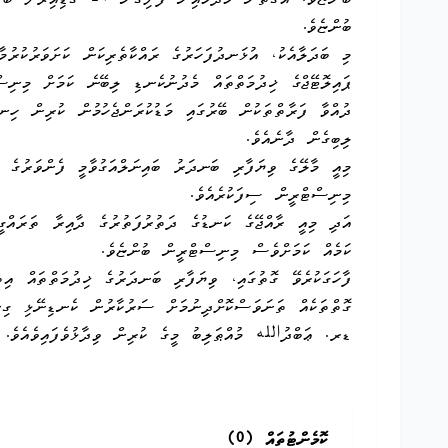
ބުންޏެވެ. އެގޮތުން މާދ
ބުންޏެވެ.
މި ބަދަލާއެކު، އުޅަނދުފަހަރުގެ ރައްކާތެރިކަން ކަށަވަރުކުރުމާ
ޕައިލޮޓޭޖްގެ ޚިދުމަތްތައް މެދުނުކެނޑި ލިބޭނެ ކަމަށް މިނި
ދުއްވާ ފަރާތްތަކުން ބޭރުގައި މަޑުކުރަންޖެހުމުން ކުރިން ހި
ލިބިގެން ދާނެއެވެ.
މިއީ މާލޭގެ ވިޔަފާރި ބަނދަރު ބައިނަލްއަގުވާމީ ފެންވަރުގެ އ
މިނިސްޓްރީން ސިފަކުރެއެވެ.
އަދި މިއީ ރާއްޖޭގެ ކަނޑުގެ ދަތުރުފަތުރުގެ ދާއިރާ ތަރައްގީވ
ކަމެއް ކަމަށްވެސް މިނިސްޓްރީން ބުންޏެވެ.
ފާހަގަކުރެވޭ ގޮތުގައި، ވިޔަފާރި ބަނދަރުގެ ޚިދުމަތްތައް އިތ
ގޮތްތަކެއް ތަނަވަސްކޮށްދިނުމަށް ސަރުކާރުން ކެނޑިނޭޅި ގިނ
ޑރ. ޢަބްދުالله މުއްޠަލިބު މީގެ ކުރިން ވިދާޅުވެފައިވެއެވެ.
ކޮމެންޓުތައް (
0
)