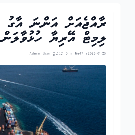
ލިމިޓް އޭރިޔާ ހުޅުވާލަން
2026-01-25
16:49
0 ކޮމެންޓް
Admin User
•
•