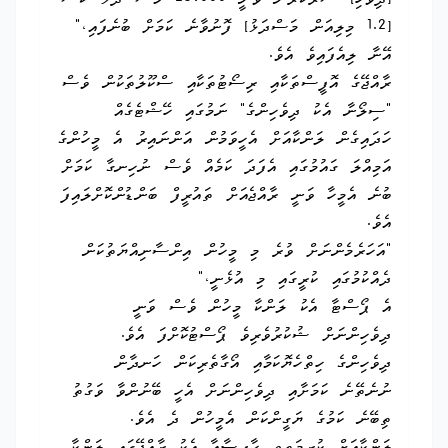
[ދިވެހި] ސަރުކާރުން ވަނީ 25،000 މަސް ދަޅު ކޭސް
[1.2 މިލިއަން މަސްދަޅު] ފޮނުވާނެ ކަމަށް ބުނެފައި،"
އޭނާ ލިއެފައިވެ އެވެ.
ރާއްޖޭގެ އޮފީސްތަކާއި ރިސޯޓުތަކާއި ސްކޫލުތަކުން ވެސް
"ސިލޯނާ އެކު ދިވެހިންގެ" ނަމުގައި ހޭޝްޓެގެއް
ހަދައިގެން ލަންކާއަށް އެހީވަމުން އަންނައިރު އެ މީހުންގެ
އަމިއްލަ ގައުމުގައި އެފަދަ ކަމެއް ވެސް ނުހިނގާ ކަމަށް
ބުނެ އެމީހާ ވަނީ ރާއްޖެއަށް ތައުރީފް ބަންޑުންކޮށްލައިފަ
އެވެ.
"އަހަރެމެންނަށް ވުރެ މި މީހުން އިންސާނިއްޔަތުކަން
ދެއްކުމުގައި ކުރީގައި މި އުޅެނީ،"
އެ ޕޯސްޓާ އެކު ލަންކާ މީހުން ވެސް ވަނީ
ދިވެހިންނަށް ޝުކުރުވެރިވެ ޕޯސްޓުކޮށްފަ އެވެ.
ދިވެހިންގެ ހިތްހެޔޮކަމާއި އޯގާތެރިކަން ހަނދާން
ނުނެތޭނެ ކަމަށާއި ދިވެހިންނަށް އެހީ ބޭނުންވާ ވަގުތު
ތިބޭނެ ކަމުގެ ޔަގީންކަން އެމީހުން ދެ އެވެ.