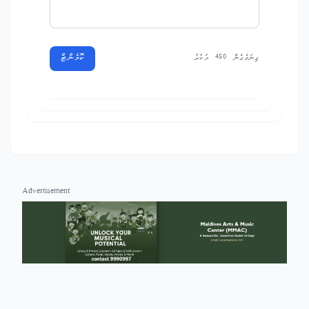
ކޮމެންޓް
ގިނަވެގެން 450 އަކުރު
Advertisement