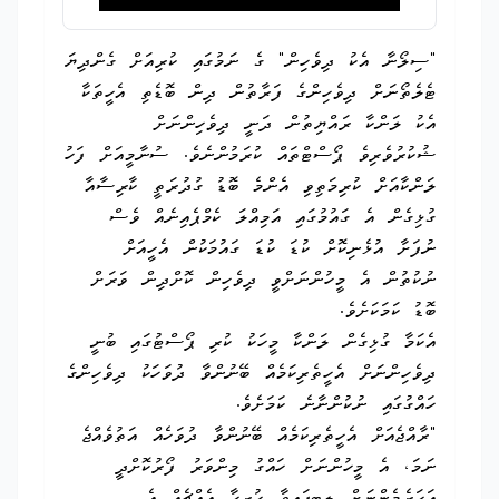
"ސިލޯނާ އެކު ދިވެހިން" ގެ ނަމުގައި ކުރިއަށް ގެންދިޔަ
ޓެލެތޯނަށް ދިވެހިންގެ ފަރާތުން ދިން ބޮޑެތި އެހީތަކާ
އެކު ލަންކާ ރައްޔިތުން ދަނީ ދިވެހިންނަށް
ޝުކުރުވެރިވެ ޕޯސްޓްތައް ކުރަމުންނެވެ. ސުނާމީއަށް ފަހު
ލަންކާއަށް ކުރިމަތިވި އެންމެ ބޮޑު ގުދުރަތީ ކާރިސާއާ
ގުޅިގެން އެ ގައުމުގައި އަމިއްލަ ކެމްޕެއިނެއް ވެސް
ނުފަށާ އުޅެނިކޮށް ކުޑަ ކުޑަ ގައުމަކުން އެހީއަށް
ނުކުތުން އެ މީހުންނަށްވީ ދިވެހިން ކޮށްދިން ވަރަށް
ބޮޑު ކަމަކަށެވެ.
އެކަމާ ގުޅިގެން ލަންކާ މީހަކު ކުރި ޕޯސްޓުގައި ބުނީ
ދިވެހިންނަށް އެހީތެރިކަމެއް ބޭނުންވާ ދުވަހަކު ދިވެހިންގެ
ހައްގުގައި ނުކުންނާނެ ކަމަށެވެ.
"ރާއްޖެއަށް އެހީތެރިކަމެއް ބޭނުންވާ ދުވަހެއް އަތުވެއްޖެ
ނަމަ، އެ މީހުންނަށް ހައްގު މިންވަރު ފޯރުކޮށްދީ