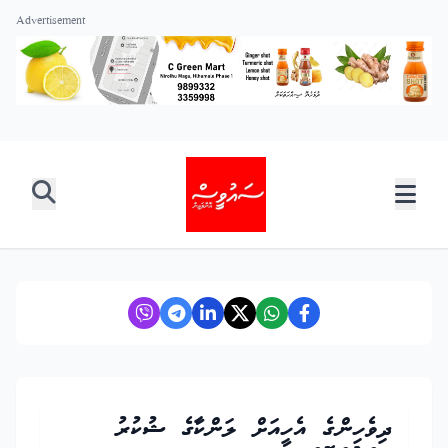
Advertisement
ދިވެހިންގެ އެހީއަށް ލަންކާގެ ޝުކުރު