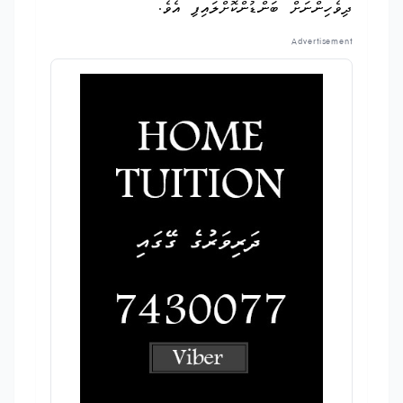
ދިވެހިންނަށް ބަންޑުންކޮށްލައިފި އެވެ.
Advertisement