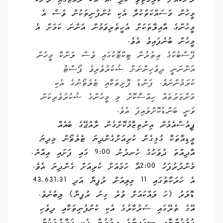
ލަންކާއަށް ކުރިމަތިވި ހާދިސާއާ އެކު ރާއްޖޭގައި ލަންކާ
މީހުން މަސައްކަތްކުރާ އެކި ކުންފުނިތަކުން ވެސް އެ
މީހުންގެ އާއިލާތަކަށް އެހީތެރިވަމުން އަންނަ ކަމަށް އެ
މީހުން ބުނެފައިވެ އެވެ.
ފޭސްބުކްގެ އިތުރުން ޓިކްޓޮކުގައި ވެސް ލަންކާ މީހުން
އަންނަނީ ދިވެހިންނަށް ޝުކުރުވެރިވެ ޕޯސްޓު
ކުރަމުންނެވެެ. ފަންޑު ފޮށިތަކާއި ޓެލެތޯނުގެ އެކި
މަންޒަރުތައް ހިއްސާކޮށް މި މީހުންގެ ޝުކުރުވެރިކަން
ވަނީ ބަންޑުކޮށްލައިފަ އެވެ.
ޕީއެސްއެމުން އިންތިޒާމުކޮށްގެން ރާއްޖޭގެ ބައެއް
މީޑިއާތަކާ ގުޅިގެން ކުރިއަށްގެންދިޔަ ޓެލެތޯން މިދިޔަ
އާދިއްތަ ދުވަހުގެ ހެނދުނު 9:00 ގައި ފަށައި އިއްޔެ،
މެންދުރުފަހު 2:00އާ ހަމައަށް ކުރިއަށް ގެންދިޔަ އެވެ.
އެ ހަރަކާތުގައި 11 މިލިއަން ރުފިޔާ އަދި 43،631.31
ޑޮލަރު (ހަ ލައްކައަށް ވުރެ ގިނަ ރުފިޔާ) ލިބުނެވެ.
އޭގެ ތެރޭގައި ސަރުކާރުގެ އެކި ކުންފުނިތަކާއި ދިވެހި