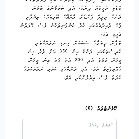
ފުލުހުންނާއި ސިފައިންގެ އިތުރުން އެކި ފަރާތްތަކުން
ބޮޑެތި އެހީތައް ދިނެވެ. އަދި ޓެލެތޯނުގެ ބޭރުން،
ލަންކާ ރިލީފް ފަންޑަށް ރާއްޖޭގެ ޓޫރިޒަމްގެ ވިޔަފާރި
ފުޅާ ދާއިރާއެއްގައި ކުރާ ކުންފުނިތަކުން ވެސް ޑޮލަރުން
އެހީވި އެވެ.
ތޫފާން ދީތުވާގެ ސަބަބުން ހިނގި ނުރައްކާތެރި
ހާދިސާތަކުގައި ލަންކާ އިން 350 އަށް ވުރެ ގިނަ
މީހުން މަރުވެ އަދި 300 އަށް ވުރެ ގިނަ މީހުން
ގެއްލިފައިވެ އެވެ. އަދި ލަންކާގައި ކުއްލި ނުރައްކަލުގެ
ހާލަތު ވެސް އިއުލާނުކުރި އެވެ.
ކޮމެންޓުތައް (
0
)