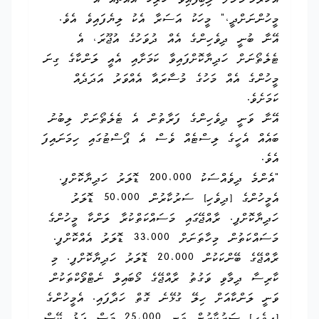
އަހަރެމެންނަށް ލިބިފައިވާ ހުރިހާ އެއްޗެއް އެ
މީހުންނަށްދީ،" މީހަކު އަސަރާ އެކު ލިޔެފައިވެ އެވެ.
އޭނާ ބުނީ ދިވެހިންގެ އެއް ދުވަހުގެ އުޖޫރަ، އެ
ޓެލެތޯނަށް ހަދިޔާކޮށްފައިވާ ކަމަށާއި އެއީ ލަންކާގެ ގިނަ
މީހުންގެ އެއް މަހުގެ މުސާރައާ އެއްވަރު އަދަދެއް
ކަމަށެވެ.
އޭނާ ވަނީ ދިވެހިންގެ ފަރާތުން އެ ޓެލެތޯނަށް ލިބުނު
ބައެއް އެހީގެ ލިސްޓެއް ވެސް އެ ޕޯސްޓުގައި ހިމަނައިފަ
އެވެ.
"އެންމެ ދިވެއްސަކު 200،000 ޑޮލަރު ހަދިޔާކޮށްފި.
އެމީހުންގެ [ދިވެހި] ސަރުކާރުން 50،000 ޑޮލަރު
ހަދިޔާކޮށްފި. ރާއްޖޭގައި މަސައްކަތްކުރާ ލަންކާ މީހުންގެ
މަސައްކަތުން މިހާތަނަށް 33،000 ޑޮލަރު އެއްކޮށްފި.
ރާއްޖޭގެ ބޭންކަކުން 20،000 ޑޮލަރު ހަދިޔާކޮށްފި. މި
ކާރިސާ ދިމާވި ވަގުތު ރާއްޖޭގެ މޯބައިލް ނެޓްވޯކްތަކުން
ވަނީ ލަންކާއަށް ހިލޭ ގުޅޭނެ ގޮތް ހަދާފައި. އެމީހުންގެ