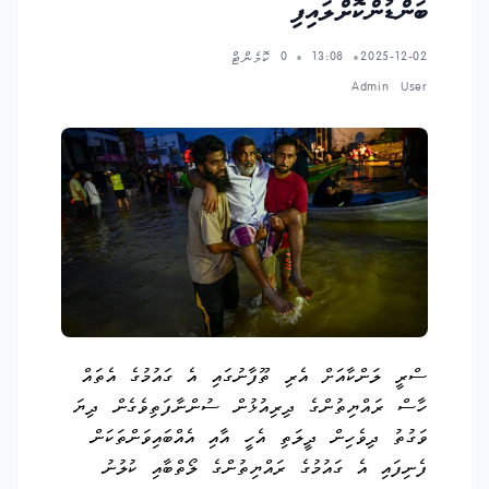
ބަންޑުންކޮށްލައިފި
2025-12-02
13:08
0 ކޮމެންޓް
•
•
Admin User
ސްރީ ލަންކާއަށް އެރި ތޫފާނުގައި އެ ގައުމުގެ އެތައް
ހާސް ރައްޔިތުންގެ ދިރިއުޅުން ސުންނާފަތިވެގެން ދިޔަ
ވަގުތު ދިވެހިން ދީލަތި އެހީ އާއި އެއްބައިވަންތަކަން
ފެނިފައި އެ ގައުމުގެ ރައްޔިތުންގެ ލޯތްބާއި ކުލުނު