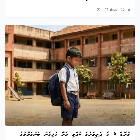
27 days
0
ގްރޭޑް 6 ގެ ދަރިވަރުގެ ކުއްލި މަރާ ގުޅިގެން ބެންގަލޫރުގެ