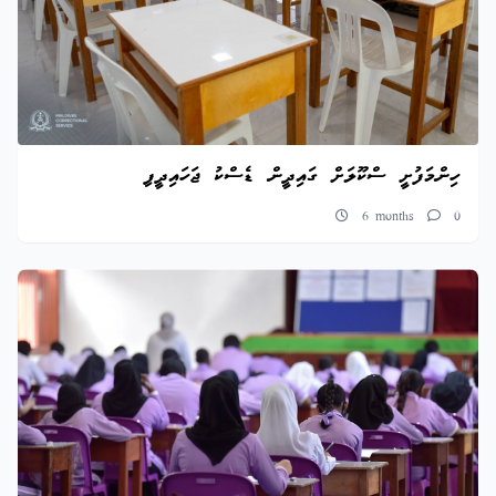
ހިންމަފުށީ ސްކޫލަށް ގައިދީން ޑެސްކު ޖަހައިދީފި
6 months
0