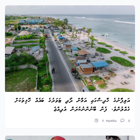
އަލިފާނުގެ ހާދިސާގައި އަމާން ދޯދި ޓަވަރުގެ ބައެއް ހޮޅިތަކަށް
ގެއްލުންވެ، ފެން ބޭނުންނުކުރަން އެދިއްޖެ
6 months
0