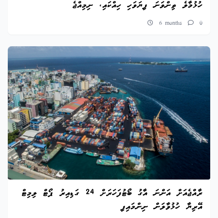
ހުޅުމާލެ ތިންވަނަ ފިޔަވަހި ހިއްކައި، ނިމިއްޖެ
6 months
0
ރާއްޖެއަށް އަންނަ އާގު ބޯޓުފަހަރަށް 24 ގަޑިއިރު ޕޯޓް ލިމިޓް
އޭރިޔާ ހުޅުވާލަން ނިންމައިފި