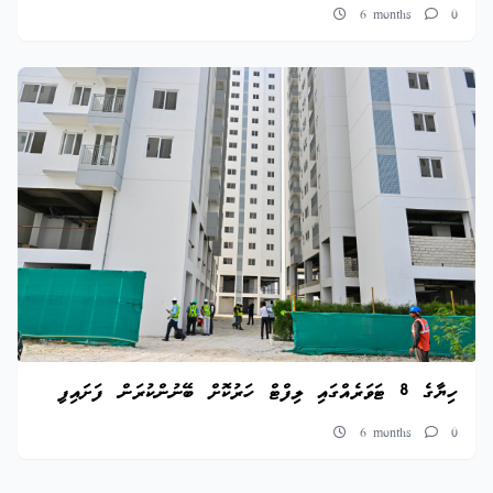
6 months
0
ހިޔާގެ 8 ޓަވަރެއްގައި ލިފްޓް ހަރުކޮށް ބޭނުންކުރަން ފަށައިފި
6 months
0