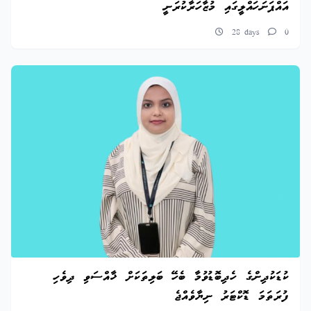
އައްޕަނަހައްލީގައި މުޒާހަރާކުރަނީ
28 days
0
ކުޑަކުދިންގެ ހެދިބޮޑުވުމާ ބެހޭ ބަލިތަކަށް ޚާއްސަވި ދިވެހި
ފުރަތަމަ ޑޮކްޓަރު ނިޔާވެއްޖެ