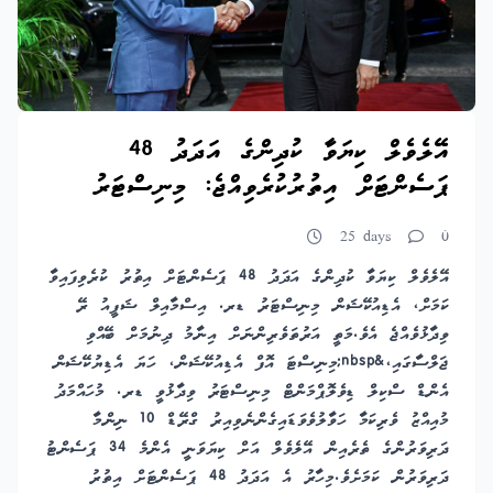
އޭލެވެލް ކިޔަވާ ކުދިންގެ އަދަދު 48
ޕަސެންޓަށް އިތުރުކުރެވިއްޖެ: މިނިސްޓަރު
25 days
0
އޭލެވެލް ކިޔަވާ ކުދިންގެ އަދަދު 48 ޕަސެންޓަށް އިތުރު ކުރެވިފައިވާ
ކަމަށް، އެޑިއުކޭޝަން މިނިސްޓަރު ޑރ. އިސްމާއިލް ޝަފީއު ރޭ
ވިދާޅުވެއްޖެ އެވެ.މަތީ އަރުތަވެރިންނަށް އިނާމު ދިނުމަށް ބޭއްވި
ޖަލްސާގައި،&nbsp;މިނިސްޓަ އޮފް އެޑިއުކޭޝަން، ހަޔަ އެޑިޔުކޭޝަން
އެންޑް ސްކިލް ޑިވެލޮޕްމަންޓް މިނިސްޓަރު ވިދާޅުވީ ޑރ. މުހައްމަދު
މުއިއްޒު ވެރިކަމާ ހަވާލުވެވަޑައިގެންނެވިއިރު ގްރޭޑް 10 ނިންމާ
ދަރިވަރުންގެ ތެރެއިން އޭލެވެލް އަށް ކިޔަވަނީ އެންމެ 34 ޕަސެންޓު
ދަރިވަރުން ކަމަށެވެ.މިހާރު އެ އަދަދު 48 ޕަސެންޓަށް އިތުރު