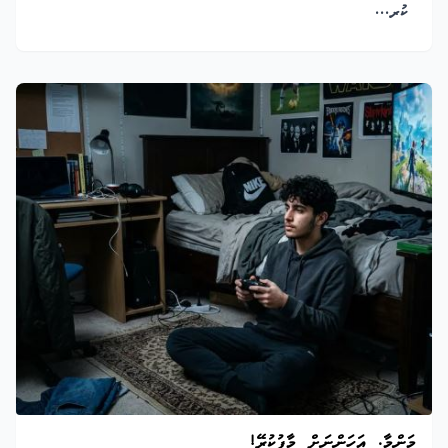
ކުރ...
މަންމާ. އަހަންނަށް މާފުކުރޭ!