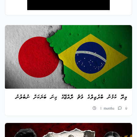
މިރޭ ކުޅުނު ބްރެޒިލްގެ މެޗު ރާއްޖޭގެ ގިނަ ބަޔަކަށް ނުބެލުނު
1 months
0