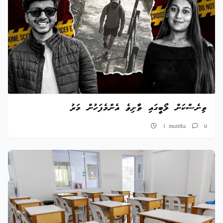
ތިނެސްކަން ލޯބީގައި ތާށިވެ އެންމެފަހުން މަރު
1 months
0