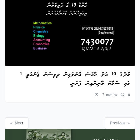
ގްރޭޑް 10 އަށް ހާއްސަ އޮންލައިން ރިވިޝަން ޖެނުއަރީ 1
ގައި ސްމާޓް ލާނިންއިން ފަށަނީ
7 months
0
Next »
« Previous