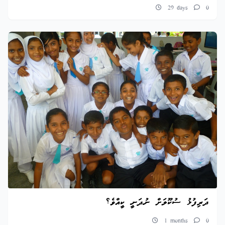
29 days
0
ދަރިފުޅު ސުކޫލަށް ނުދަނީ ކީއްވެ؟
1 months
0