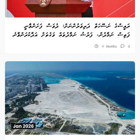
ރައީސްގެ ނަސޭހަތް ދަރިވަރުންނަށް: ދުވަސް ފަށަންވާނީ
ފަތިސް ނަމާދުން، ފަރުޟު ނަމާދުތައް ވަގުތަށް އަދާކުރަންވާނެ
6 months
0