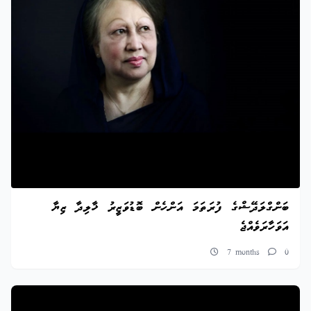
ބަންގްލަދޭޝްގެ ފުރަތަމަ އަންހެން ބޮޑުވަޒީރު ޚާލިދާ ޒިޔާ
އަވަހާރަވެއްޖެ
7 months
0