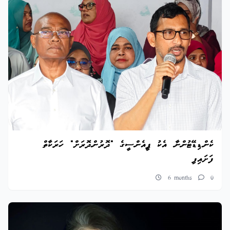
ކެންޑިޑޭޓުންނާ އެކު ޕީއެންސީގެ "ދޮރުންދޮރަށް" ހަރަކާތް
ފަށައިފި
6 months
0