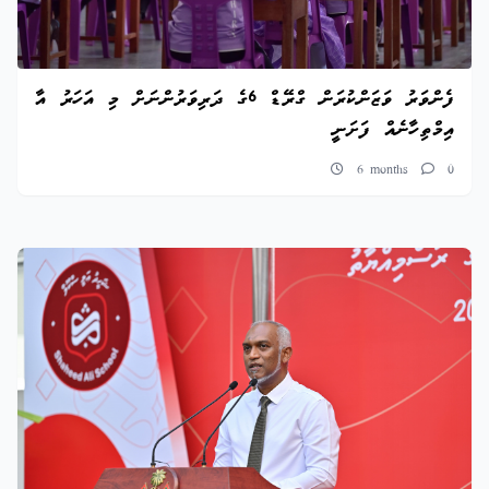
ފެންވަރު ވަޒަންކުރަން ގްރޭޑް 6ގެ ދަރިވަރުންނަށް މި އަހަރު އާ
އިމްތިހާނެއް ފަށަނީ
6 months
0